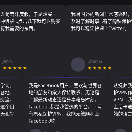
算去葡萄牙度假，于是想买一
我对国外的新闻非常感兴趣
冲浪板...点击几下就可以购买
及时了解时事...有了隐私保护
所有我需要的东西。
我可以稳定快速上Twitter。
Jan V
Chen G
★★★★★
★★★★★
院学习，
我是Facebook用户，喜欢与世界各
从抚养
界各地，
地的朋友和家人保持联系。无论是
护VPN
们交流。
了解最新动态还是分享难忘时刻，
VPN，
了这个目
Facebook都是我首选的平台。幸亏
士尼卡
聊天和视
有隐私保护VPN，我能无缝顺利上
她的语
Facebook啦