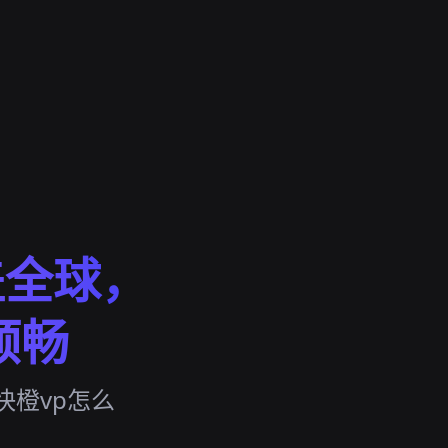
盖全球，
顺畅
快橙vp怎么