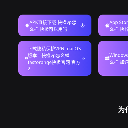
APK直接下载 快橙vp怎
App St
么样 快橙可以用吗
么样 快
下载隐私保护VPN macOS
Windo
版本 – 快橙vp怎么样
么样 加
fastorange快橙官网 官方
2
为